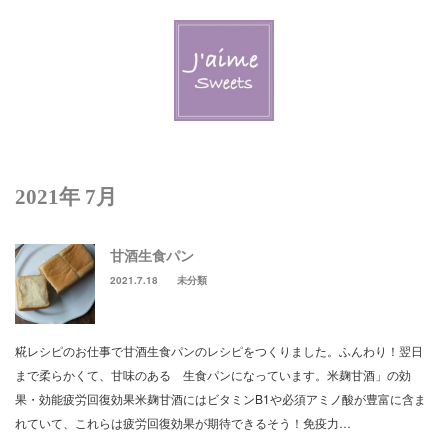
Menu
Welcome J’aime
Lesson & Event
2021年 7月
Schedule & Reservation
甘酒生食パン
J’aime Blog
2021.7.18
未分類
Contact Us
糀レシピのお仕事で甘酒生食パンのレシピをつくりました。ふんわり！翌日
New! J’aime Deliのページ
まで柔らかくて、甘味のある 生食パンになっています。米麹甘酒」の効
果・効能疲労回復効果米麹甘酒にはビタミンB1や必須アミノ酸が豊富に含ま
れていて、これらは疲労回復効果が期待できるそう！免疫力…