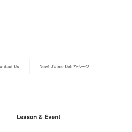
ontact Us
New! J’aime Deliのページ
Lesson & Event