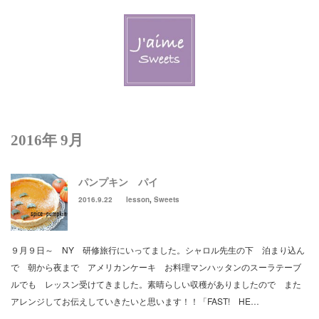
Menu
Welcome J’aime
Lesson & Event
2016年 9月
Schedule & Reservation
パンプキン パイ
J’aime Blog
2016.9.22
lesson
,
Sweets
Contact Us
９月９日～ NY 研修旅行にいってました。シャロル先生の下 泊まり込ん
New! J’aime Deliのページ
で 朝から夜まで アメリカンケーキ お料理マンハッタンのスーラテーブ
ルでも レッスン受けてきました。素晴らしい収穫がありましたので また
アレンジしてお伝えしていきたいと思います！！「FAST! HE…