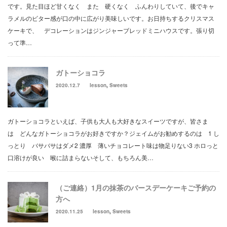
です。見た目ほど甘くなく また 硬くなく ふんわりしていて、後でキャ
ラメルのビター感が口の中に広がり美味しいです。お日持ちするクリスマス
ケーキで、 デコレーションはジンジャーブレッドミニハウスです。張り切
って準…
ガトーショコラ
2020.12.7
lesson
,
Sweets
ガトーショコラといえば、子供も大人も大好きなスイーツですが、皆さま
は どんなガトーショコラがお好きですか？ジェイムがお勧めするのは 1 し
っとり バサバサはダメ2 濃厚 薄いチョコレート味は物足りない3 ホロっと
口溶けが良い 喉に詰まらないそして、もちろん美…
（ご連絡）1月の抹茶のバースデーケーキご予約の
方へ
2020.11.25
lesson
,
Sweets