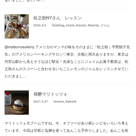
松之助NYさん レッスン
2024.5.6
Cooking
,
event
,
lesson
,
Sweets
,
ジャム
@matsunosukeny アメリカのマンマの味をそのままに『松之助｜平野顕子先
生』のアメリカンベーキングサロン♡東京、京都と両方ありますが、東京は
代官山駅から見えそうなほど駅近！光栄なことにジェイムお菓子教室は、松
之助さんのスコーンと合わせるいちごとレモンのジャムをレッスンさせてい
ただきまし…
発酵マリトッツォ
2021.5.27
lesson
,
Sweets
マリトッツォ大ブームですね。今、オファーがあり糀レシピをいろいろ考え
ています。今回は甘糀と塩麹を使ってあんこも手作りしました。あんこを炊