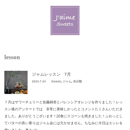
Menu
Welcome J’aime
Lesson & Event
lesson
Schedule & Reservation
ジャムレッスン 7月
J’aime Blog
2024.7.24
lesson
,
ジャム
,
未分類
Contact Us
７月はサワーチェリーと佐藤錦杏とバレンシアオレンジを作りました！レッ
New! J’aime Deliのページ
スン後のアンケートでは 非常に美味しかったとコメントたくさんいただき
ました。ありがとうございます！試食にスコーンも焼きました！ふわっとし
てバターの良い香りはジャム会には欠かせません。ちなみに今日はエシレを
使いました。杏とバレ…