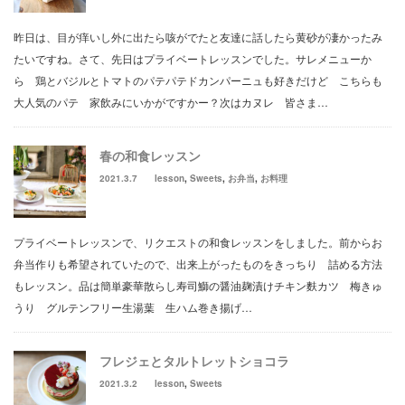
昨日は、目が痒いし外に出たら咳がでたと友達に話したら黄砂が凄かったみ
たいですね。さて、先日はプライベートレッスンでした。サレメニューか
ら 鶏とバジルとトマトのパテパテドカンパーニュも好きだけど こちらも
大人気のパテ 家飲みにいかがですかー？次はカヌレ 皆さま…
春の和食レッスン
2021.3.7
lesson
,
Sweets
,
お弁当
,
お料理
プライベートレッスンで、リクエストの和食レッスンをしました。前からお
弁当作りも希望されていたので、出来上がったものをきっちり 詰める方法
もレッスン。品は簡単豪華散らし寿司鰤の醤油麹漬けチキン麩カツ 梅きゅ
うり グルテンフリー生湯葉 生ハム巻き揚げ…
フレジェとタルトレットショコラ
2021.3.2
lesson
,
Sweets