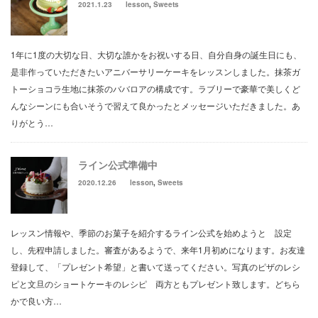
2021.1.23
lesson
,
Sweets
1年に1度の大切な日、大切な誰かをお祝いする日、自分自身の誕生日にも、
是非作っていただきたいアニバーサリーケーキをレッスンしました。抹茶ガ
トーショコラ生地に抹茶のババロアの構成です。ラブリーで豪華で美しくど
んなシーンにも合いそうで習えて良かったとメッセージいただきました。あ
りがとう…
ライン公式準備中
2020.12.26
lesson
,
Sweets
レッスン情報や、季節のお菓子を紹介するライン公式を始めようと 設定
し、先程申請しました。審査があるようで、来年1月初めになります。お友達
登録して、「プレゼント希望」と書いて送ってください。写真のピザのレシ
ピと文旦のショートケーキのレシピ 両方ともプレゼント致します。どちら
かで良い方…