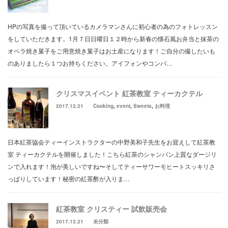
HPの写真を撮って頂いているカメラマンさんに初心者の為のフォトレッスン
をしていただきます。1月７日日曜日１２時から新春の懐石風お弁当と抹茶の
オペラ焼き菓子をご用意焼き菓子はお土産になります！ご自分の撮したいも
のありましたら１つお持ちください。アイフォンやコンパ…
クリスマスイベント 紅茶教室 ティーカクテル
2017.12.21
Cooking
,
event
,
Sweets
,
お料理
日本紅茶協会ティーインストラクターの中野美和子先生をお迎えして紅茶教
室 ティーカクテルを開催しました！こちら紅茶のシャンパン上質なダージリ
ンで入れます！泡が美しいですね〜そしてティーサワーモヒートスッキリさ
っぱりしています！秘密の紅茶酢が入りま…
紅茶教室 クリスティー 試飲販売会
2017.12.21
未分類