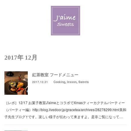
Menu
Welcome J’aime
Lesson & Event
2017年 12月
Schedule & Reservation
紅茶教室 フードメニュー
J’aime Blog
2017.12.31
Cooking
,
lesson
,
Sweets
Contact Us
［レポ］12/17 お菓子教室J'aimeとコラボでXmasティーカクテルパーティー
New! J’aime Deliのページ
（パーティー編）http://blog.livedoor.jp/gracetea/archives/28278299.html美和
子先生ブログ↑です。楽しい様子が伝わって来ますよ。是非ご覧になって…