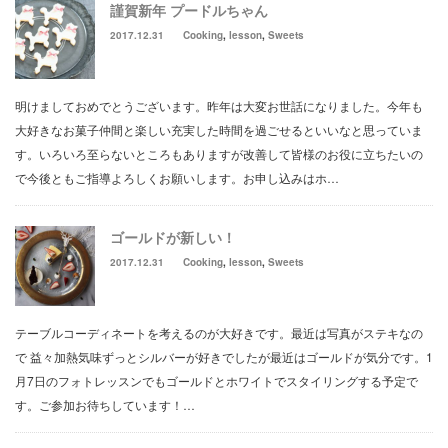
謹賀新年 プードルちゃん
2017.12.31
Cooking
,
lesson
,
Sweets
明けましておめでとうございます。昨年は大変お世話になりました。今年も
大好きなお菓子仲間と楽しい充実した時間を過ごせるといいなと思っていま
す。いろいろ至らないところもありますが改善して皆様のお役に立ちたいの
で今後ともご指導よろしくお願いします。お申し込みはホ…
ゴールドが新しい！
2017.12.31
Cooking
,
lesson
,
Sweets
テーブルコーディネートを考えるのが大好きです。最近は写真がステキなの
で 益々加熱気味ずっとシルバーが好きでしたが最近はゴールドが気分です。1
月7日のフォトレッスンでもゴールドとホワイトでスタイリングする予定で
す。ご参加お待ちしています！…