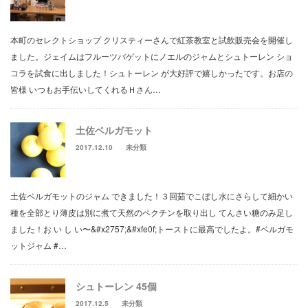
本町のセレクトショップ クリスティーさんで紅茶教室と試飲販売会を開催し
ました。ジェイムはフルーツバゲットにノエルのジャムとシュトーレン ショ
コラを試食に出しました！シュトーレン が大好評で嬉しかったです。お店の
皆様 いつもお手伝いしてくれるＨさん…
土佐ベルガモット
2017.12.10
未分類
土佐ベルガモットのジャム できました！３回茹でこぼし水にさらして細かい
種を全部とり薄皮は別に煮て天然のペクチンを取り出し てんさい糖のみ足し
ました！お い し い〜&#x2757;&#xfe0f;トーストに最高でしたよ。#ベルガモ
ットジャム #…
シュトーレン 45個
2017.12.5
未分類