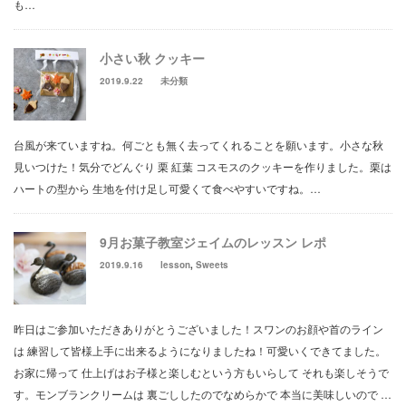
も…
小さい秋 クッキー
2019.9.22
未分類
台風が来ていますね。何ごとも無く去ってくれることを願います。小さな秋
見いつけた！気分でどんぐり 栗 紅葉 コスモスのクッキーを作りました。栗は
ハートの型から 生地を付け足し可愛くて食べやすいですね。…
9月お菓子教室ジェイムのレッスン レポ
2019.9.16
lesson
,
Sweets
昨日はご参加いただきありがとうございました！スワンのお顔や首のライン
は 練習して皆様上手に出来るようになりましたね！可愛いくできてました。
お家に帰って 仕上げはお子様と楽しむという方もいらして それも楽しそうで
す。モンブランクリームは 裏ごししたのでなめらかで 本当に美味しいので …