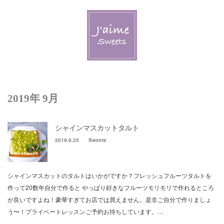
Menu
Welcome J’aime
Lesson & Event
2019年 9月
Schedule & Reservation
シャインマスカットタルト
J’aime Blog
2019.9.25
Sweets
Contact Us
シャインマスカットのタルトはいかがですか？フレッシュフルーツタルトを
New! J’aime Deliのページ
作って20数年自分で作ると やっぱり好きなフルーツモリモリで作れるところ
が良いですよね！豪華すぎてお店では買えません。是非ご自分で作りましょ
う〜！プライベートレッスンご予約お待ちしています。…