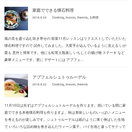
家庭でできる懐石料理
2019.9.23
Cooking
,
lesson
,
Sweets
,
お料理
風の音を盛り込む吹き寄せの 前菜11月レッスンはリクエストしていただいた
懐石料理ですので 試作してみました。大変手が込んでいるように見える いが
栗も 意外と簡単です。他にも松茸土瓶蒸し いちじくの揚げ物 ステーキ など
豪華メニューです。更に デザートには アプフェ…
アプフェルシュトゥルーデル
2019.9.22
Cooking
,
lesson
,
Sweets
11月10日は先ずはアプフェルシュトルーデルを作ります。焼いている間に家
庭でできる本格懐石料理も作りますよ。秋は美味しいものいっぱい メニュー
を考えるのが楽しみです。シュトゥルーデルは紙のように薄く伸ばした生地
で いろいろな詰め物を巻き込んだウィーン菓子。パイ生地と違ってサクッで